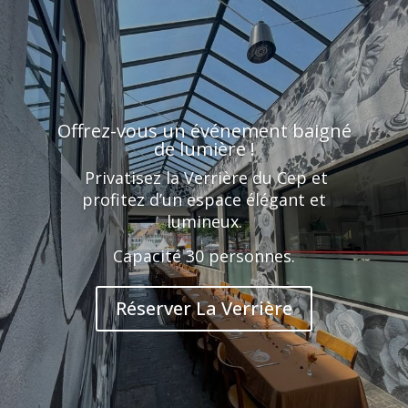
Offrez-vous un événement baigné
de lumière !
Privatisez la Verrière du Cep et
profitez d’un espace élégant et
lumineux.
Capacité 30 personnes.
Réserver La Verrière