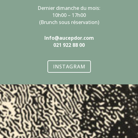
Dernier dimanche du mois:
10h00 – 17h00
(Brunch sous réservation)
Info@aucepdor.com
021 922 88 00
INSTAGRAM